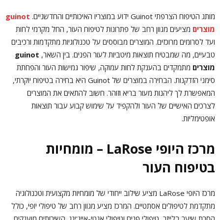
מותג הטיפוח הצרפתי Guinot ידוע במוצריו האיכותיים והחדשניים.
guinot
מוצרים
מציעים מגוון רחב של פתרונות לטיפוח העור, החל מקרמי לחות
ועד לסרומים מרוכזים. המוצרים מבוססים על טכנולוגיות מתקדמות ורכיבים
טבעיים, מה שמבטיח תוצאות מיטביות לעור הפנים. בין השאר,
guinot
מוצרים
מתמקדים בהענקת לחות עמוקה, שיפור גמישות העור והפחתת
סימני הזדקנות. הבחירה במוצרים של Guinot היא בחירה בטיפוח יוקרתי,
המאפשרת לך ליהנות מעור בריא וזוהר. חשוב להתאים את המוצרים
לצרכים האישיים של העור ולהקפיד על שימוש קבוע עבור תוצאות
אופטימליות.
מרכז היופי LaRose – מומחיות
בטיפוח העור
מרכז היופי LaRose מציע שילוב ייחודי של מומחיות מקצועית וטכנולוגיה
מתקדמת לטיפולים אסתטיים. המרכז מציע מגוון רחב של טיפולי יופי, כולל
הסרת שיער בלייזר, טיפולי פנים וטיפולי אנטי-אייג'ינג. השירותים מוענקים