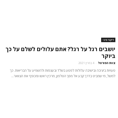
דיקור סיני
יושבים רגל על רגל? אתם עלולים לשלם על כך
ביוקר
צוות הפורטל
-
4 במרץ 2021
טעויות ביציבה ובישיבה עלולות לפגוע בשלד ובעצמות ולהשפיע על הבריאות. כך
למשל, מי שמביט בדרך קבע אל מסך הטלפון, מרכין ראשו ומכופף את הצוואר...