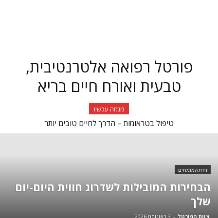
פורטל רפואה אלטרנטיבית,
טבעית ואורח חיים בריא
מגמה עכשיו
טיפול בטראומות – הדרך לחיים טובים יותר
שירותים רפואיים עד הבית: נוחות ובריאות בהישג יד
זירת המומחים
הבחירות המובילות לשדרוג חווית היום-יום
שלך
צוות הפורטל
-
3 באוגוסט 2026