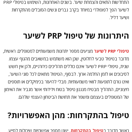
התחדשות התאים והצמחת שיער. בשנים האחרונות, השימוש בטיפולי PRP
לשיער הפך לפופולרי במיוחד בקרב גברים ונשים הסובלים מהתקרחות
ושיער דליל.
היתרונות של טיפול PRP לשיער
טיפולי PRP לשיער
מציעים מספר יתרונות משמעותיים למטופלים. ראשית,
מדובר בטיפול טבעי לחלוטין, שכן הוא משתמש במשאבים מהגוף עצמו.
שנית, טיפולי PRP לשיער אינם כוללים תהליכים כירורגיים, ולכן אין חשש
לסיבוכים או לזמן החלמה ארוך. לבסוף, הטיפול מתאים לכל סוגי השיער,
ואינו גורם לתופעות לוואי משמעותיות. מבלי להיעזר בכימיקלים או תוספים
חיצוניים, התהליך מבטיח מנגנון טיפול בטוח וידידותי אשר מגביר את האימון
של המטופלים בעצמם ומשפר את תחושת הביטחון העצמי שלהם.
טיפול בהתקרחות: מהן האפשרויות?
כאשר מדובר ב
טיפול בהתקרחות
, ישנן מספר אפשרויות שיכולות לסייע.