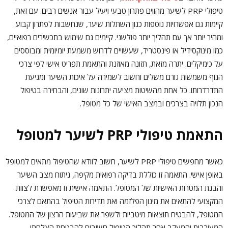
טיפולי PRP לשיער מהווים פתרון טבעי ויעיל עבור אנשים רבים. עם זאת,
קיימות גם אפשרויות נוספות כגון השתלות שיער, שנחשבות לפתרון קבוע
ומהיר יותר אך עם תהליך יותר פולשני. קיימים גם שימוש בתכשירים רפואיים,
כמו מינוקסידיל או פינסטריד, שעשויים לדרוש משמעת יומיומית ומבוססים
על כימיקלים. יתרה מזאת, תזונה מאוזנת והתאמת תפריט אישי לפי צרכי
הגוף משמשות גורם משלים וחשוב לשמירה על איכות השיער ומניעת
התדרדרותו. כל אחת מהשיטות מציעה יתרונות שונים, והבחירה בטיפול
הנכון תלויה בצרכים ובמצב האישי של כל מטופל.
התאמת טיפולי PRP לשיער למטופל
כאשר מחפשים טיפולי PRP לשיער, חשוב לוודא שהטיפול מתאים למטופל
באופן אישי. התאמה זו כוללת בדיקה רפואית מקיפה, ניתוח מצב השיער
והבנת המטרות האישיות של המטופל. התאמה אישית זו מאפשרת לצוות
המקצועי להתאים את מינון הפלזמה ואת תדירות הטיפול בהתאם לצרכי
המטופל, להבטיח תוצאות מיטביות ולשפר את שביעות הרצון של המטופל.
המעורבות והמעקב אחר תהליך הטיפול חשובים להבטחת הצלחתו.