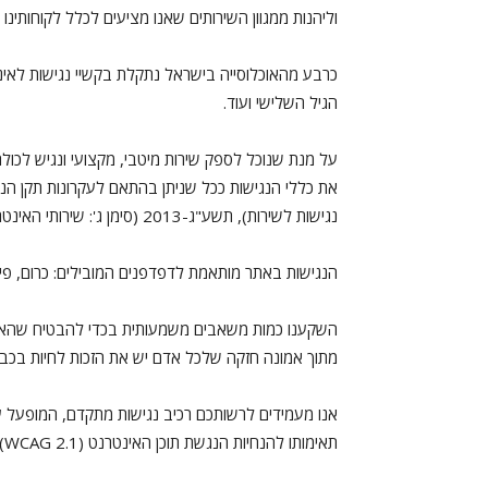
וליהנות ממגוון השירותים שאנו מציעים לכלל לקוחותינו
כרבע מהאוכלוסייה בישראל נתקלת בקשיי נגישות לאינטרנ
בריא
הגיל השלישי ועוד.
על מנת שנוכל לספק שירות מיטבי, מקצועי ונגיש לכו
את כללי הנגישות ככל שניתן בהתאם לעקרונות תקן הנגי
נגישות לשירות), תשע"ג-2013 (סימן ג': שירותי האינטרנט).
הנגישות באתר מותאמת לדפדפנים המובילים: כרום, פיירפוקס
השקענו כמות משאבים משמעותית בכדי להבטיח שהאתר ש
מתוך אמונה חזקה שלכל אדם יש את הזכות לחיות בכבוד,
אנו מעמידים לרשותכם רכיב נגישות מתקדם, המופעל ע
תאימותו להנחיות הנגשת תוכן האינטרנט (WCAG 2.1).