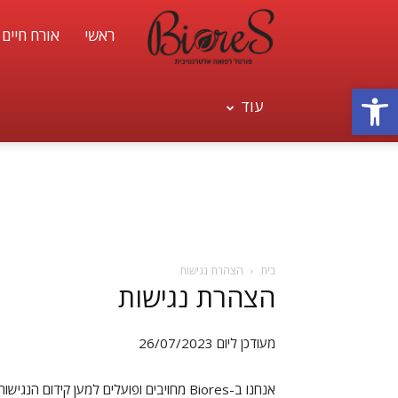
ראשי
אורח חיים 
פורטל
פתח סרגל נגישות
עוד
רפואה
אלטרנטיבית,
טבעית
בית
הצהרת נגישות
הצהרת נגישות
ואורח
מעודכן ליום 26/07/2023
אנחנו ב-Biores מחויבים ופועלים למען קי
חיים